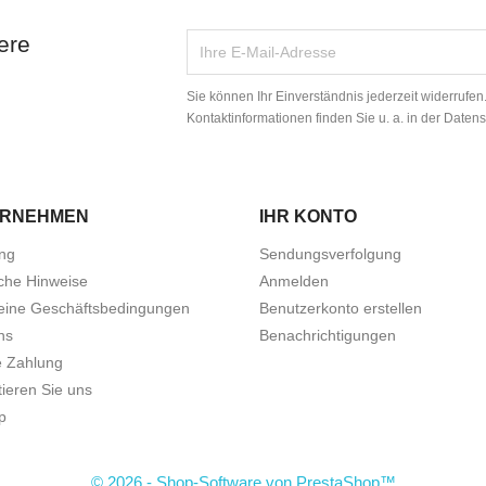
ere
Sie können Ihr Einverständnis jederzeit widerrufe
Kontaktinformationen finden Sie u. a. in der Daten
ERNEHMEN
IHR KONTO
ung
Sendungsverfolgung
iche Hinweise
Anmelden
eine Geschäftsbedingungen
Benutzerkonto erstellen
ns
Benachrichtigungen
e Zahlung
ieren Sie uns
p
© 2026 - Shop-Software von PrestaShop™